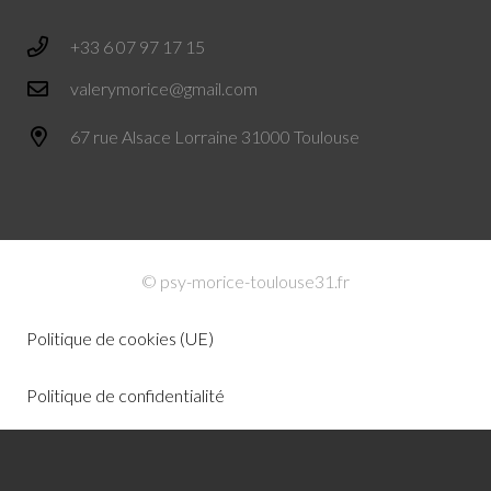
+33 6 07 97 17 15
valerymorice@gmail.com
67 rue Alsace Lorraine 31000 Toulouse
© psy-morice-toulouse31.fr
Politique de cookies (UE)
Politique de confidentialité
Mentions