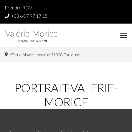
Prendre RDV
+33 6 07 97 17 15
67 rue Alsace Lorraine 31000 Toulouse
PORTRAIT-VALERIE-
MORICE