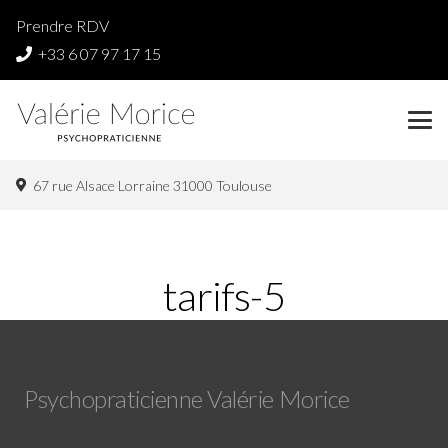
Prendre RDV
+33 6 07 97 17 15
67 rue Alsace Lorraine 31000 Toulouse
tarifs-5
Psychopraticienne Valérie Morice