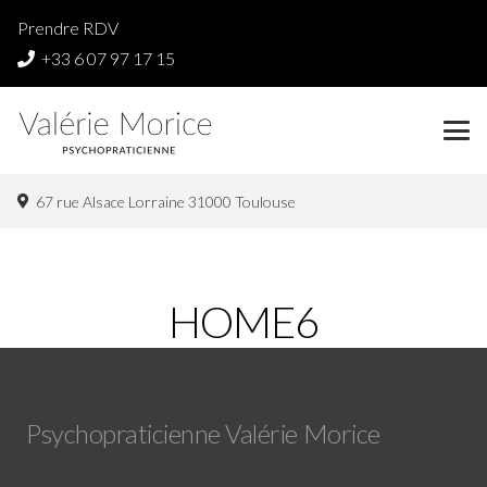
Prendre RDV
+33 6 07 97 17 15
67 rue Alsace Lorraine 31000 Toulouse
HOME6
Psychopraticienne Valérie Morice