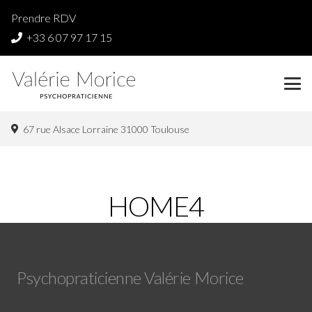
Prendre RDV
+33 6 07 97 17 15
67 rue Alsace Lorraine 31000 Toulouse
HOME4
Psychopraticienne Valérie Morice